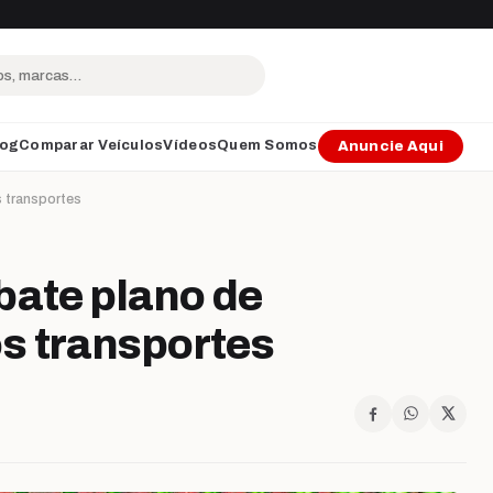
log
Comparar Veículos
Vídeos
Quem Somos
Anuncie Aqui
 transportes
bate plano de
s transportes