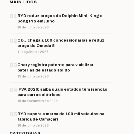
MAIS LIDOS
01
BYD reduz preços de Dolphin Mini, King e
Song Pro em julho
16 de julho de 2026
02
O&J chega a 100 concessionárias e reduz
preço do Omoda 5
11 de julho de 2026
03
Chery registra patente para viabilizar
baterias de estado sólido
13 de julho de 2026
04
IPVA 2026: saiba quais estados têm isenção
para carros elétricos
16 de dezembro de 2025
05
BYD supera a marca de 100 mil veículos na
fábrica de Camaçari
16 de julho de 2026
CATEGORIAS