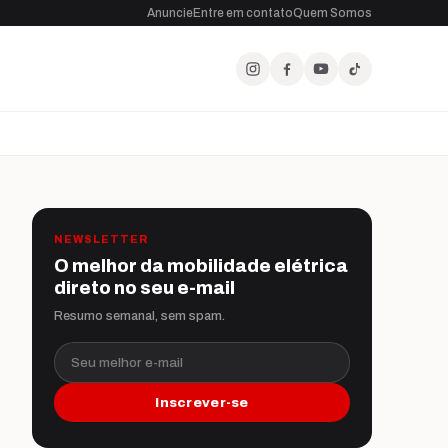
Anuncie
Entre em contato
Quem Somos
NEWSLETTER
O melhor da mobilidade elétrica
direto no seu e-mail
Resumo semanal, sem spam.
Seu melhor e-mail
Inscrever-se