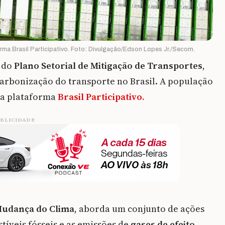
rma Brasil Participativo. Foto: Divulgação/Edson Lopes Jr./Secom.
a do
Plano Setorial de Mitigação de Transportes
,
scarbonização do transporte no Brasil. A população
ela plataforma
Brasil Participativo.
BLICIDADE
Mudança do Clima
, aborda um conjunto de ações
íveis fósseis e as emissões de
gases de efeito