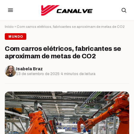
Ir para o conteúdo
Início
»
Com carros elétricos, fabricantes se aproximam de metas de CO2
MUNDO
Com carros elétricos, fabricantes se
aproximam de metas de CO2
Isabela Braz
13 de setembro de 2025
·
4 minutos de leitura