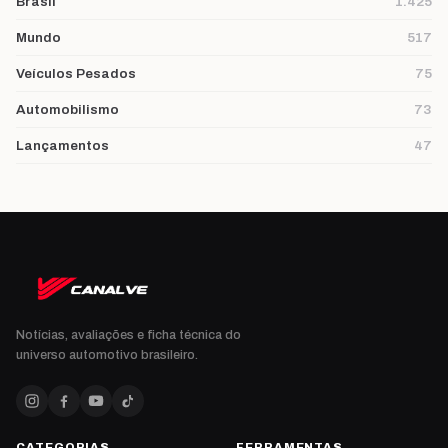
Brasil
1.425
Mundo
517
Veículos Pesados
75
Automobilismo
73
Lançamentos
47
Notícias, avaliações e ficha técnica do
universo automotivo brasileiro.
CATEGORIAS
FERRAMENTAS